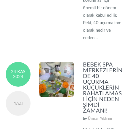
korunması için
önemli bir dönem
olarak kabul edilir.
Peki, 40 uçurma tam
olarak nedir ve
neden...
BEBEK SPA
MERKEZLERIN
24 KAS
DE 40
2024
UÇURMA
KÜÇÜKLERIN
RAHATLAMAS
I İÇIN NEDEN
YAZI
ŞIMDI
ZAMANI!
by
Ümran Yıldırım