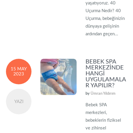
yaşatıyoruz. 40
Uçurma Nedir? 40
Uçurma, bebeğinizin
dünyaya gelişinin
ardından geçen...
BEBEK SPA
MERKEZINDE
15 MAY
HANGI
2023
UYGULAMALA
R YAPILIR?
by
Ümran Yıldırım
YAZI
Bebek SPA
merkezleri,
bebeklerin fiziksel
ve zihinsel