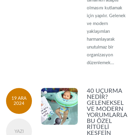
tamamen adapte
olmasını kutlamak
için yapılır. Gelenek
ve modern
yaklaşımları
harmanlayarak
unutulmaz bir
organizasyon
düzenlemek...
40 UÇURMA
NEDIR?
19 ARA
GELENEKSEL
2024
VE MODERN
YORUMLARLA
BU ÖZEL
RITÜELI
YAZI
KEŞFE­IN