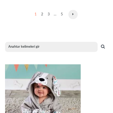
1
2
3
…
5