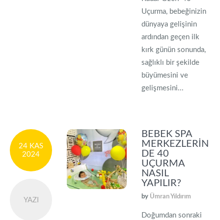
Uçurma, bebeğinizin
dünyaya gelişinin
ardından geçen ilk
kırk günün sonunda,
sağlıklı bir şekilde
büyümesini ve
gelişmesini...
BEBEK SPA
MERKEZLERIN
24 KAS
DE 40
2024
UÇURMA
NASIL
YAPILIR?
by
Ümran Yıldırım
YAZI
Doğumdan sonraki