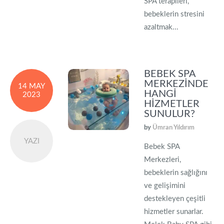
SPA terapileri,
bebeklerin stresini
azaltmak...
BEBEK SPA
MERKEZINDE
14 MAY
HANGI
2023
HIZMETLER
SUNULUR?
by
Ümran Yıldırım
YAZI
Bebek SPA
Merkezleri,
bebeklerin sağlığını
ve gelişimini
destekleyen çeşitli
hizmetler sunarlar.