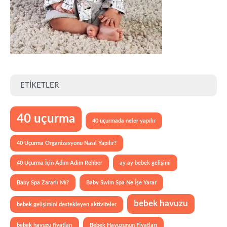
ETIKETLER
40 uçurma
40 uçurmada neler yapılır
40 Uçurma Organizasyonu Nasıl Yapılır?
40 Uçurma İçin Adım Adım Rehber
ay ay bebek gelişimi
Baby Spa Zararlı Mı?
Baby Swim Spa Ne İşe Yarar
bebek havuzu
bebek gelişimini destekleyen aktiviteler
bebek havuzu fiyatları
Bebek Havuzunun Fiyatları