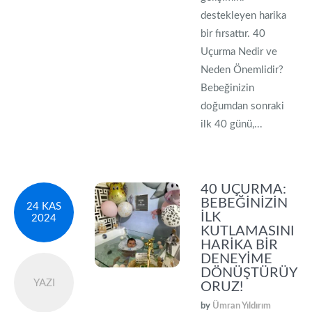
destekleyen harika
bir fırsattır. 40
Uçurma Nedir ve
Neden Önemlidir?
Bebeğinizin
doğumdan sonraki
ilk 40 günü,...
40 UÇURMA:
BEBEĞINIZIN
24 KAS
İLK
2024
KUTLAMASINI
HARIKA BIR
DENEYIME
DÖNÜŞTÜRÜY
YAZI
ORUZ!
by
Ümran Yıldırım