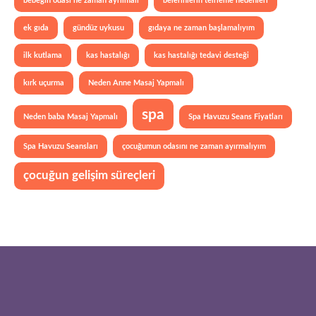
bebeğin odası ne zaman ayrılmalı
belerinlerin telrleme nedenleri
ek gıda
gündüz uykusu
gıdaya ne zaman başlamalıyım
ilk kutlama
kas hastalığı
kas hastalığı tedavi desteği
kırk uçurma
Neden Anne Masaj Yapmalı
spa
Neden baba Masaj Yapmalı
Spa Havuzu Seans Fiyatları
Spa Havuzu Seansları
çocuğumun odasını ne zaman ayırmalıyım
çocuğun gelişim süreçleri