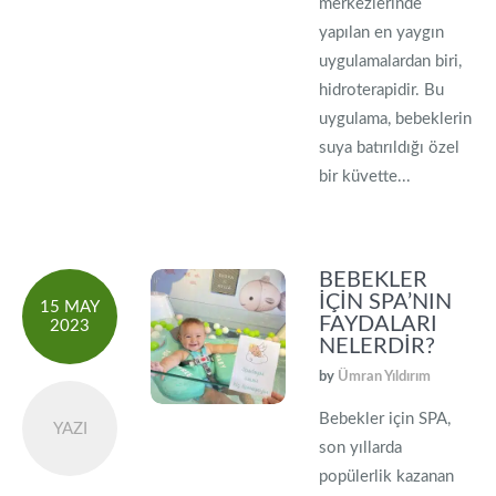
merkezlerinde
yapılan en yaygın
uygulamalardan biri,
hidroterapidir. Bu
uygulama, bebeklerin
suya batırıldığı özel
bir küvette...
BEBEKLER
İÇIN SPA’NIN
15 MAY
FAYDALARI
2023
NELERDIR?
by
Ümran Yıldırım
Bebekler için SPA,
YAZI
son yıllarda
popülerlik kazanan