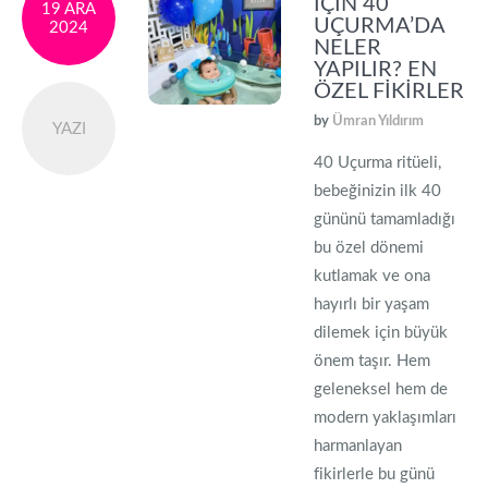
İÇIN 40
19 ARA
UÇURMA’DA
2024
NELER
YAPILIR? EN
ÖZEL FIKIRLER
by
Ümran Yıldırım
YAZI
40 Uçurma ritüeli,
bebeğinizin ilk 40
gününü tamamladığı
bu özel dönemi
kutlamak ve ona
hayırlı bir yaşam
dilemek için büyük
önem taşır. Hem
geleneksel hem de
modern yaklaşımları
harmanlayan
fikirlerle bu günü