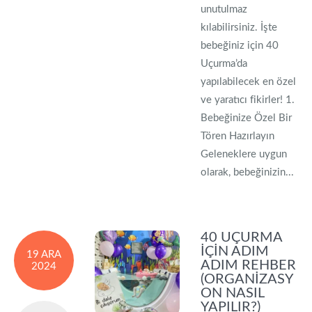
unutulmaz
kılabilirsiniz. İşte
bebeğiniz için 40
Uçurma’da
yapılabilecek en özel
ve yaratıcı fikirler! 1.
Bebeğinize Özel Bir
Tören Hazırlayın
Geleneklere uygun
olarak, bebeğinizin...
40 UÇURMA
İÇIN ADIM
19 ARA
ADIM REHBER
2024
(ORGANIZASY
ON NASIL
YAPILIR?)