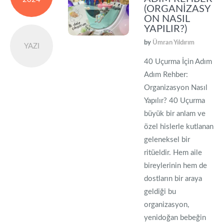
(ORGANIZASY
ON NASIL
YAPILIR?)
by
Ümran Yıldırım
YAZI
40 Uçurma İçin Adım
Adım Rehber:
Organizasyon Nasıl
Yapılır? 40 Uçurma
büyük bir anlam ve
özel hislerle kutlanan
geleneksel bir
ritüeldir. Hem aile
bireylerinin hem de
dostların bir araya
geldiği bu
organizasyon,
yenidoğan bebeğin