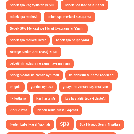
bebek spa kaç aylıkken yapılır
Bebek Spa Kaç Yaşa Kadar
bebek spa merkezi
bebek spa merkezi 40 uçurma
Bebek SPA Merkezinde Hangi Uygulamalar Yapılır
bebek spa merkezi nedir
bebek spa ne işe yarar
Bebeğe Neden Ane Masaj Yapar
bebeğimin odasını ne zaman ayırmalıyım
bebeğin odası ne zaman ayrılmalı
belerinlerin telrleme nedenleri
ek gıda
gündüz uykusu
gıdaya ne zaman başlamalıyım
ilk kutlama
kas hastalığı
kas hastalığı tedavi desteği
kırk uçurma
Neden Anne Masaj Yapmalı
spa
Neden baba Masaj Yapmalı
Spa Havuzu Seans Fiyatları