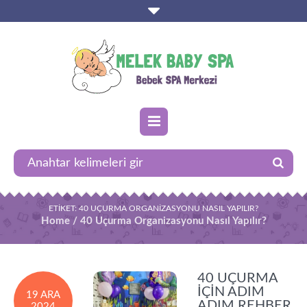
ETIKET:
40 UÇURMA ORGANIZASYONU NASIL YAPILIR?
Home
/
40 Uçurma Organizasyonu Nasıl Yapılır?
40 UÇURMA
İÇIN ADIM
19 ARA
ADIM REHBER
2024