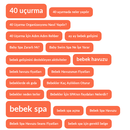
40 uçurma
40 uçurmada neler yapılır
40 Uçurma Organizasyonu Nasıl Yapılır?
40 Uçurma İçin Adım Adım Rehber
ay ay bebek gelişimi
Baby Spa Zararlı Mı?
Baby Swim Spa Ne İşe Yarar
bebek havuzu
bebek gelişimini destekleyen aktiviteler
bebek havuzu fiyatları
Bebek Havuzunun Fiyatları
bebeklerde ek gıda
Bebekler Kaç Aylıkken Oturur
bebekler neden terler
Bebekler İçin SPA'nın Faydaları Nelerdir?
bebek spa
bebek spa açma
Bebek Spa Havuzu
Bebek Spa Havuzu Seans Fiyatları
bebek spa için gerekli belge