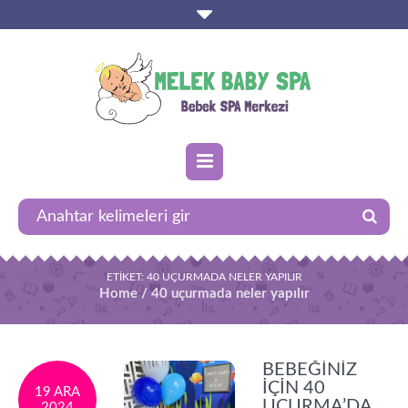
ETIKET:
40 UÇURMADA NELER YAPILIR
Home
/
40 uçurmada neler yapılır
BEBEĞINIZ
İÇIN 40
19 ARA
UÇURMA’DA
2024