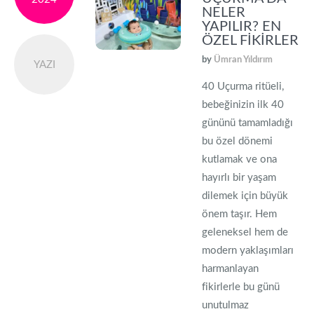
NELER
YAPILIR? EN
ÖZEL FIKIRLER
by
Ümran Yıldırım
YAZI
40 Uçurma ritüeli,
bebeğinizin ilk 40
gününü tamamladığı
bu özel dönemi
kutlamak ve ona
hayırlı bir yaşam
dilemek için büyük
önem taşır. Hem
geleneksel hem de
modern yaklaşımları
harmanlayan
fikirlerle bu günü
unutulmaz