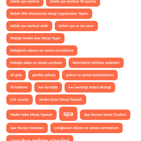
bebek spa merkezi
bebek spa merkezi 40 uçurma
Bebek SPA Merkezinde Hangi Uygulamalar Yapılır
bebek spa merkezi nedir
bebek spa ne işe yarar
Bebeğe Neden Ane Masaj Yapar
bebeğimin odasını ne zaman ayırmalıyım
bebeğin odası ne zaman ayrılmalı
belerinlerin telrleme nedenleri
ek gıda
gündüz uykusu
gıdaya ne zaman başlamalıyım
ilk kutlama
kas hastalığı
kas hastalığı tedavi desteği
kırk uçurma
Neden Anne Masaj Yapmalı
spa
Neden baba Masaj Yapmalı
Spa Havuzu Seans Fiyatları
Spa Havuzu Seansları
çocuğumun odasını ne zaman ayırmalıyım