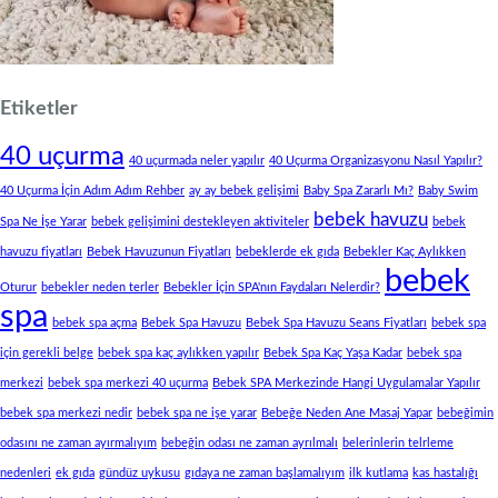
Etiketler
40 uçurma
40 uçurmada neler yapılır
40 Uçurma Organizasyonu Nasıl Yapılır?
40 Uçurma İçin Adım Adım Rehber
ay ay bebek gelişimi
Baby Spa Zararlı Mı?
Baby Swim
bebek havuzu
Spa Ne İşe Yarar
bebek gelişimini destekleyen aktiviteler
bebek
havuzu fiyatları
Bebek Havuzunun Fiyatları
bebeklerde ek gıda
Bebekler Kaç Aylıkken
bebek
Oturur
bebekler neden terler
Bebekler İçin SPA'nın Faydaları Nelerdir?
spa
bebek spa açma
Bebek Spa Havuzu
Bebek Spa Havuzu Seans Fiyatları
bebek spa
için gerekli belge
bebek spa kaç aylıkken yapılır
Bebek Spa Kaç Yaşa Kadar
bebek spa
merkezi
bebek spa merkezi 40 uçurma
Bebek SPA Merkezinde Hangi Uygulamalar Yapılır
bebek spa merkezi nedir
bebek spa ne işe yarar
Bebeğe Neden Ane Masaj Yapar
bebeğimin
odasını ne zaman ayırmalıyım
bebeğin odası ne zaman ayrılmalı
belerinlerin telrleme
nedenleri
ek gıda
gündüz uykusu
gıdaya ne zaman başlamalıyım
ilk kutlama
kas hastalığı