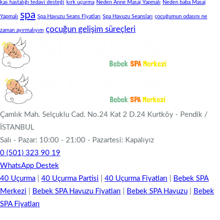
kas hastalığı tedavi desteği
kırk uçurma
Neden Anne Masaj Yapmalı
Neden baba Masaj
spa
Yapmalı
Spa Havuzu Seans Fiyatları
Spa Havuzu Seansları
çocuğumun odasını ne
çocuğun gelişim süreçleri
zaman ayırmalıyım
Çamlık Mah. Selçuklu Cad. No.24 Kat 2 D.24 Kurtköy - Pendik /
İSTANBUL
Salı - Pazar: 10:00 - 21:00 - Pazartesi: Kapalıyız
0 (501) 323 90 19
WhatsApp Destek
40 Uçurma
|
40 Uçurma Partisi
|
40 Uçurma Fiyatları
|
Bebek SPA
Merkezi
|
Bebek SPA Havuzu Fiyatları
|
Bebek SPA Havuzu
|
Bebek
SPA Fiyatları