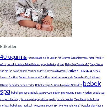
Etiketler
40 uçurma
40 uçurmada neler yapılır
40 Uçurma Organizasyonu Nasıl Yapılır?
40 Uçurma İçin Adım Adım Rehber
ay ay bebek gelişimi
Baby Spa Zararlı Mı?
Baby Swim
bebek havuzu
Spa Ne İşe Yarar
bebek gelişimini destekleyen aktiviteler
bebek
havuzu fiyatları
Bebek Havuzunun Fiyatları
bebeklerde ek gıda
Bebekler Kaç Aylıkken
bebek
Oturur
bebekler neden terler
Bebekler İçin SPA'nın Faydaları Nelerdir?
spa
bebek spa açma
Bebek Spa Havuzu
Bebek Spa Havuzu Seans Fiyatları
bebek spa
için gerekli belge
bebek spa kaç aylıkken yapılır
Bebek Spa Kaç Yaşa Kadar
bebek spa
merkezi
bebek spa merkezi 40 uçurma
Bebek SPA Merkezinde Hangi Uygulamalar Yapılır