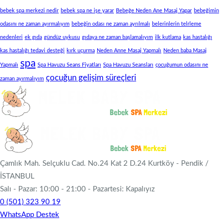
bebek spa merkezi nedir
bebek spa ne işe yarar
Bebeğe Neden Ane Masaj Yapar
bebeğimin
odasını ne zaman ayırmalıyım
bebeğin odası ne zaman ayrılmalı
belerinlerin telrleme
nedenleri
ek gıda
gündüz uykusu
gıdaya ne zaman başlamalıyım
ilk kutlama
kas hastalığı
kas hastalığı tedavi desteği
kırk uçurma
Neden Anne Masaj Yapmalı
Neden baba Masaj
spa
Yapmalı
Spa Havuzu Seans Fiyatları
Spa Havuzu Seansları
çocuğumun odasını ne
çocuğun gelişim süreçleri
zaman ayırmalıyım
Çamlık Mah. Selçuklu Cad. No.24 Kat 2 D.24 Kurtköy - Pendik /
İSTANBUL
Salı - Pazar: 10:00 - 21:00 - Pazartesi: Kapalıyız
0 (501) 323 90 19
WhatsApp Destek